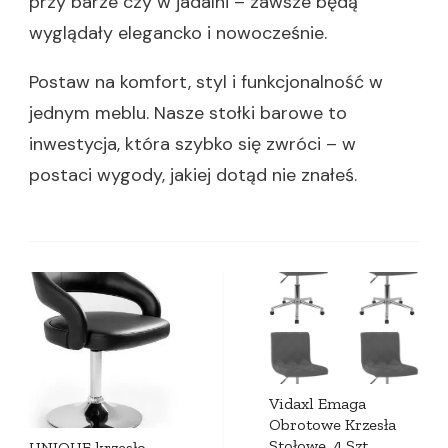
przy barze czy w jadalni – zawsze będą
wyglądały elegancko i nowocześnie.
Postaw na komfort, styl i funkcjonalność w
jednym meblu. Nasze stołki barowe to
inwestycja, która szybko się zwróci – w
postaci wygody, jakiej dotąd nie znałeś.
Zobacz
wpisy
Vidaxl Emaga
Obrotowe Krzesła
Stołowe, 4 Szt.,
UNIQUE krzesło