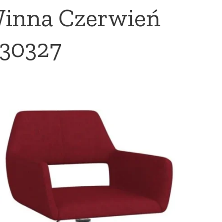
 Winna Czerwień
330327