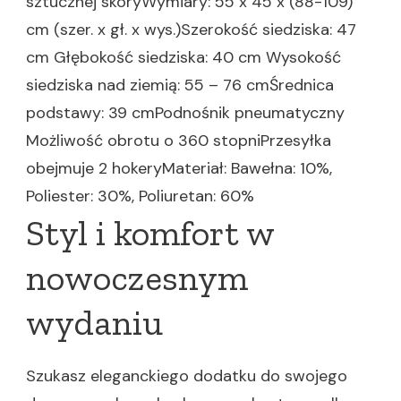
sztucznej skóryWymiary: 55 x 45 x (88-109)
cm (szer. x gł. x wys.)Szerokość siedziska: 47
cm Głębokość siedziska: 40 cm Wysokość
siedziska nad ziemią: 55 – 76 cmŚrednica
podstawy: 39 cmPodnośnik pneumatyczny
Możliwość obrotu o 360 stopniPrzesyłka
obejmuje 2 hokeryMateriał: Bawełna: 10%,
Poliester: 30%, Poliuretan: 60%
Styl i komfort w
nowoczesnym
wydaniu
Szukasz eleganckiego dodatku do swojego