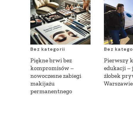
Bez kategorii
Bez katego
Piękne brwi bez
Pierwszy 
kompromisów –
edukacji –
nowoczesne zabiegi
żłobek pr
makijażu
Warszawie
permanentnego