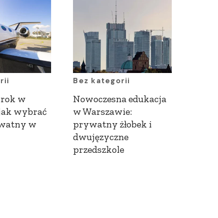
rii
Bez kategorii
krok w
Nowoczesna edukacja
 jak wybrać
w Warszawie:
ywatny w
prywatny żłobek i
dwujęzyczne
przedszkole