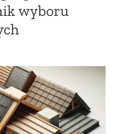
nik wyboru
ych