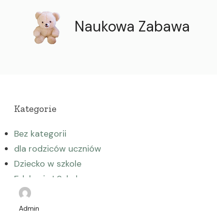
Naukowa Zabawa
Kategorie
Bez kategorii
dla rodziców uczniów
Dziecko w szkole
Edukacja I Szkoła
Edukacja wczesnoszkolna
Fotele
Admin