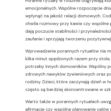
Poranne rytuały w rodzinie odgrywają klu
emocjonalnych. Wspólne rozpoczęcie dnia
wpłynąć na jakość relacji domowych. Codz
chwila rozmowy przy kawie czy wspólne 
dają poczucie stabilności i przynależnoś
zaufanie i sprzyjają tworzeniu pozytywn
Wprowadzenie porannych rytuałów nie m
kilka minut spędzonych razem przy stole,
potrzeby innych domowników. Wspólny po
zdrowych nawyków żywieniowych oraz poz
rodziny. Dzieci, które zaczynają dzień w h
często są bardziej skoncentrowane w szkol
Warto także w porannych rytuałach uwzgl
afirmacje czy wspólne planowanie celów n