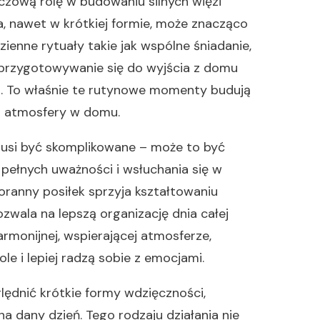
czową rolę w budowaniu silnych więzi
, nawet w krótkiej formie, może znacząco
ienne rytuały takie jak wspólne śniadanie,
przygotowywanie się do wyjścia z domu
ci. To właśnie te rutynowe momenty budują
ej atmosfery w domu.
usi być skomplikowane – może to być
 pełnych uważności i wsłuchania się w
ranny posiłek sprzyja kształtowaniu
wala na lepszą organizację dnia całej
armonijnej, wspierającej atmosferze,
e i lepiej radzą sobie z emocjami.
ędnić krótkie formy wdzięczności,
a dany dzień. Tego rodzaju działania nie